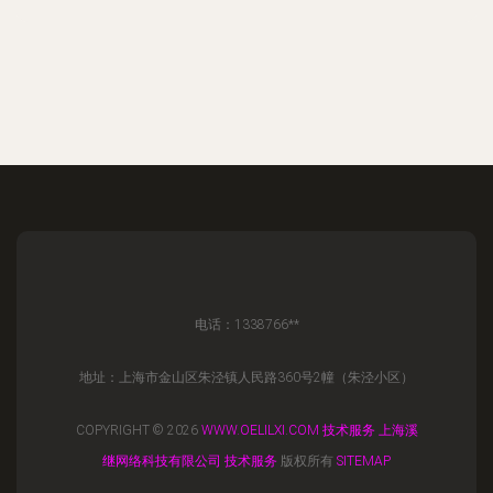
电话：1338766**
地址：上海市金山区朱泾镇人民路360号2幢（朱泾小区）
COPYRIGHT © 2026
WWW.OELILXI.COM
技术服务
上海溪
继网络科技有限公司
技术服务
版权所有
SITEMAP