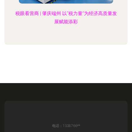
税眼看营商 | 肇庆端州 以“税力量”为经济高质量发
展赋能添彩
电话：1338766**