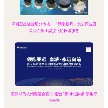
深耕卫星姿控细分市场，「湖南揽月」发力商业卫
星高性价比姿控飞轮技术服务
皇派成为杭州亚运会官方指定门窗,永远向前,领跑行
业未来