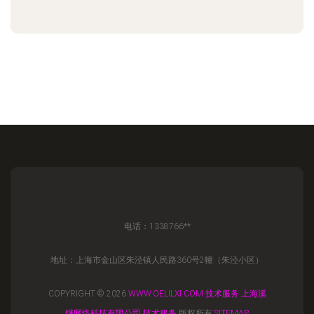
电话：1338766**
地址：上海市金山区朱泾镇人民路360号2幢（朱泾小区）
COPYRIGHT © 2026
WWW.OELILXI.COM
技术服务
上海溪
继网络科技有限公司
技术服务
版权所有
SITEMAP