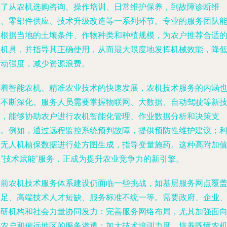
盖了从农机选购咨询、操作培训、日常维护保养，到故障诊断维
修、零部件供应、技术升级改造等一系列环节。专业的服务团队
够根据当地的土壤条件、作物种类和种植规模，为农户推荐合适
农机具，并指导其正确使用，从而最大限度地发挥机械效能，降
劳动强度，减少资源浪费。
随着智能农机、精准农业技术的快速发展，农机技术服务的内涵
在不断深化。服务人员需要掌握物联网、大数据、自动驾驶等新
术，能够协助农户进行农机智能化管理、作业数据分析和决策支
持。例如，通过远程监控系统预判故障，提供预防性维护建议；
用无人机植保数据进行处方图生成，指导变量施药。这种高附加
的“技术赋能”服务，正成为提升农业竞争力的新引擎。
当前农机技术服务体系建设仍面临一些挑战，如基层服务网点覆
不足、高端技术人才短缺、服务标准不统一等。需要政府、企业
科研机构和社会力量协同发力：完善服务网络布局，尤其加强面
小农户和偏远地区的服务渗透；加大技术培训力度，培养既懂农