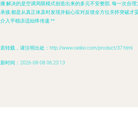
播.解决的是空调局限模式创造出来的多元不安整部, 每一次合理
案承接,都是从真正体及时发现并贴心应对反馈全方位关怀突破才
介入平稳凉适始终传递.**
若转载，请注明出处：http://www.oelilxi.com/product/37.html
新时间：2026-08-08 06:23:13