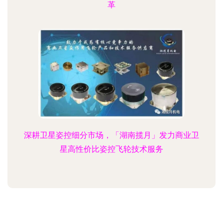
革
深耕卫星姿控细分市场，「湖南揽月」发力商业卫
星高性价比姿控飞轮技术服务