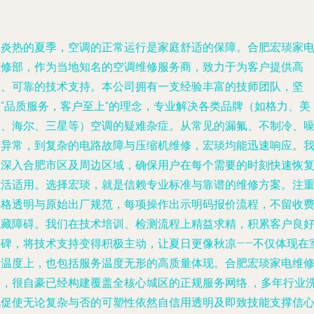
在炎热的夏季，空调的正常运行是家庭舒适的保障。合肥宏琰家
维修部，作为当地知名的空调维修服务商，致力于为客户提供高
效、可靠的技术支持。本公司拥有一支经验丰富的技师团队，坚
持“品质服务，客户至上”的理念，专业解决各类品牌（如格力、美
的、海尔、三星等）空调的疑难杂症。从常见的漏氟、不制冷、
音异常，到复杂的电路故障与压缩机维修，宏琰均能迅速响应。
们深入合肥市区及周边区域，确保用户在每个需要的时刻快速恢
生活适用。选择宏琰，就是信赖专业标准与靠谱的维修方案。注
价格透明与原始出厂规范，每项操作出示明码报价流程，不留收
隐藏障碍。我们在技术培训、检测流程上精益求精，积累客户良
口碑，将技术支持变得积极主动，让夏日更像秋凉——不仅体现在
内温度上，也包括服务温度无形的高质量体现。合肥宏琰家电维
部，很自豪已经构建覆盖全核心城区的正规服务网络.，多年行业
礼促使无论复杂与否的可塑性依然自信用透明及即致技能支撑信