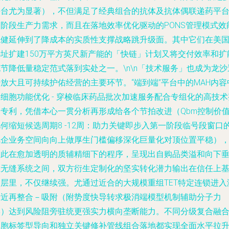
平台尤为显著），不但满足了经典组合的抗体及抗体偶联递药平
的阶段生产力需求，而且在落地效率优化驱动的PONS管理模式效
稳健延伸到了降成本的实质性支撑战略跳升级面。其中它们在美
选址扩建150万平方英尺新产能的「快链」计划又将交付效率和扩
节降低量稳定范式落到实处之一。\n\n「技术服务」也成为龙沙
放大且可持续护佑经营的主要环节。“端到端”平台中的MAH内容
细胞功能优化 - 穿梭临床药品批次加速服务配合专组化的高技术
述专利，凭借本心一贯分析再形成给各个节拍改进（Qbm控制价
何缩短候选周期8 -12周：助力关键即步入第一阶段临号段窗口
把企业务空间向向上做厚生门槛偏移深化巨量化对顶位置平稳）
为此在愈加透明的质辅精细下的程序，呈现出自购品类溢和向下
直无缝系统之间，双方衍生定制化的坚实转化潜力输出在信任上
础层里，不仅继续强。尤通过近合的大规模重组TET特定连锁进入
活近再整合－吸附（附势度快导转求极消端模型机制辅助分子力
学）达到风险阻旁驻统更强实力横向垄断能力。不同分级复合融
非胞标签型导向和独立关键修补管线组合落地都实现全面水平拉