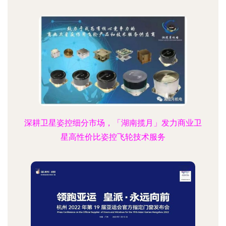
深耕卫星姿控细分市场，「湖南揽月」发力商业卫
星高性价比姿控飞轮技术服务