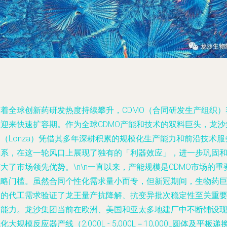
随着全球创新药研发热度持续攀升，CDMO（合同研发生产组织）
道迎来快速扩容期。作为全球CDMO产能和技术的双料巨头，龙沙
（Lonza）凭借其多年深耕积累的规模化生产能力和前沿技术服
体系，在这一轮风口上展现了独有的「利器效应」，进一步巩固
大了市场领先优势。\n\n一直以来，产能规模是CDMO市场的重
战略门槛。虽然合同个性化需求量小而专，但新冠期间，生物药
大的代工需求验证了龙王量产抗降解、抗变异批次稳定性至关重
的能力。龙沙集团当前在欧洲、美国和亚太多地建厂中不断铺设
化大规模反应器产线（2,000L - 5,000L－10,000L圆体及平板递